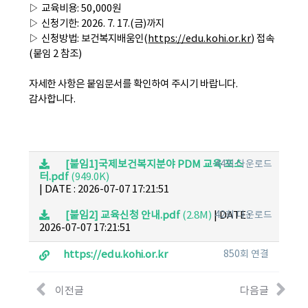
▷ 교육비용: 50,000원
▷ 신청기한: 2026. 7. 17.(금)까지
▷ 신청방법: 보건복지배움인(
https://edu.kohi.or.kr
) 접속
(붙임 2 참조)
자세한 사항은 붙임문서를 확인하여 주시기 바랍니다.
감사합니다.
[붙임1]국제보건복지분야 PDM 교육 포스
44회 다운로드
터.pdf
(949.0K)
|
DATE : 2026-07-07 17:21:51
[붙임2] 교육신청 안내.pdf
(2.8M)
|
42회 다운로드
DATE :
2026-07-07 17:21:51
https://edu.kohi.or.kr
850회 연결
이전글
다음글