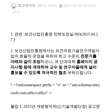
최고관리자
50,939회
2015-04-29 10:43:21
0
본문
1. 관련 :보건산업진흥원 전략조정실-903(2015.04.2
7.)
2. 보건산업진흥원에서는 보건의료기술연구개발사
업의 효율적 운영을 위하여 최고 수준의
전문가를
아래와 같이 초빙
하오니, 귀 단과대학
홈페이지 공
지사항 등에 게재하여 교수 및 연구자들에게 널리
홍보될 수 있도록 적극적인 협조
부탁드립니다.
? <?xml:namespace prefix = "o" ns = "urn:schemas-micr
osoft-com:office:office" />
붙임 1. 2015년 개방형직위(신기술개발단장) 공고문