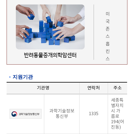
미
국
존
스
홉
킨
반려동물중개의학암센터
스
의
과
지원기관
대
기관명
연락처
주소
학
세
세종특
포
별자치
과학기술정보
시 가
공
1335
통신부
름로
학
194(어
연
진동)
구