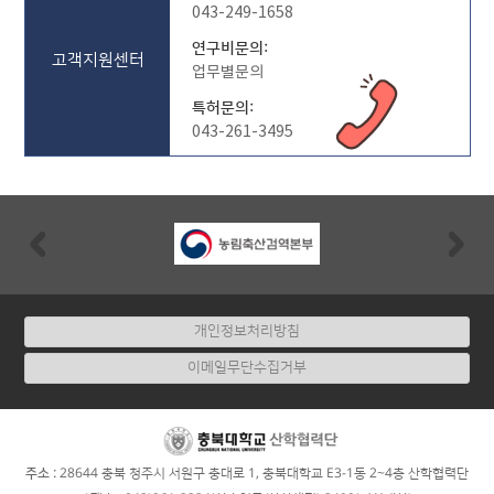
로
043-249-1658
써,
연구비문의:
인
고객지원센터
업무별문의
의
특허문의:
의
043-261-3495
학
분
야
의
Previous
Nex
최
신
종
개인정보처리방침
양
진
이메일무단수집거부
단
및
치
료
:
주소
28644 충북 청주시 서원구 충대로 1, 충북대학교 E3-1동 2~4층 산학협력단