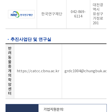
대전광
소
역시
042-869-
와
한국연구재단
유성구
6114
의
가정로
201
협
력
을
추진사업단 및 연구실
통
반
해
려
공
동
물
동
중
연
개
https://catcc.cbnu.ac.kr
grdc1004@chungbuk.ac.kr
구
의
학
를
암
추
센
터
진
함
으
기업지원문의: