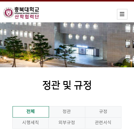
정관 및 규정
전체
정관
규정
시행세칙
외부규정
관련서식