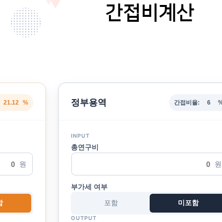
간접비계산
정부용역
간접비율:
%
INPUT
총연구비
원
원
부가세 여부
함
포함
미포함
OUTPUT