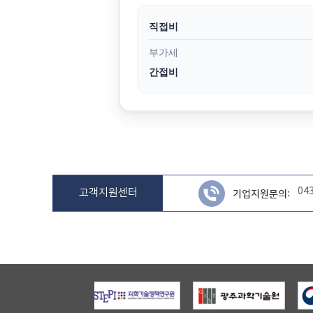
직접비
부가세
간접비
04
고객지원센터
기업지원문의: