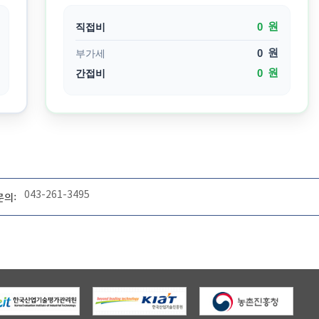
원
직접비
원
부가세
원
간접비
043-261-3495
문의: