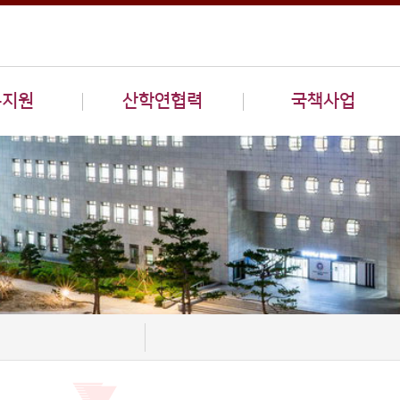
구지원
산학연협력
국책사업