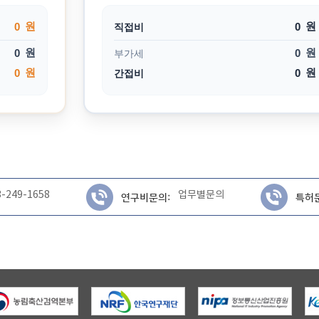
원
원
직접비
원
원
부가세
원
원
간접비
3-249-1658
업무별문의
연구비문의:
특허