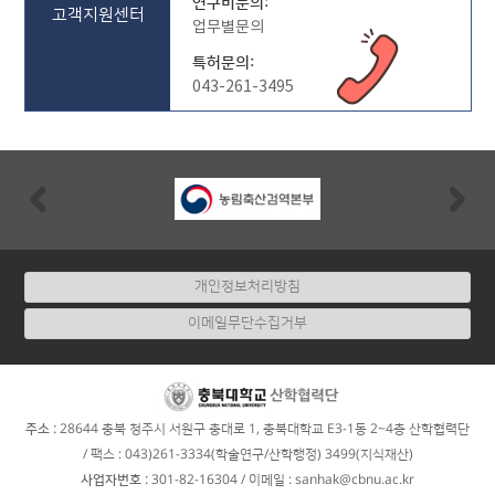
연구비문의:
고객지원센터
업무별문의
특허문의:
043-261-3495
Previous
Nex
개인정보처리방침
이메일무단수집거부
:
주소
28644 충북 청주시 서원구 충대로 1, 충북대학교 E3-1동 2~4층 산학협력단
/ 팩스 : 043)261-3334(학술연구/산학행정) 3499(지식재산)
:
사업자번호
301-82-16304
/ 이메일 : sanhak@cbnu.ac.kr