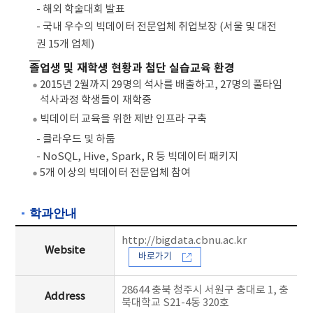
- 해외 학술대회 발표
- 빅
- 국내 우수의 빅데이터 전문업체 취업보장 (서울 및 대전
데
권 15개 업체)
이
졸업생 및 재학생 현황과 첨단 실습교육 환경
터
2015년 2월까지 29명의 석사를 배출하고, 27명의 풀타임
전
석사과정 학생들이 재학중
문
빅데이터 교육을 위한 제반 인프라 구축
인
- 클라우드 및 하둡
력
- NoSQL, Hive, Spark, R 등 빅데이터 패키지
양
5개 이상의 빅데이터 전문업체 참여
성
학과안내
http://bigdata.cbnu.ac.kr
Website
바로가기
28644 충북 청주시 서원구 충대로 1, 충
Address
북대학교 S21-4동 320호