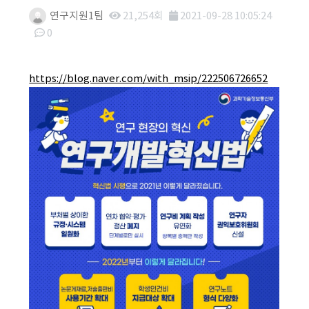
연구지원1팀
21,254회
2021-09-28 10:05:24
0
본문
https://blog.naver.com/with_msip/222506726652