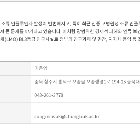
 조류 인플루엔자 발생이 빈번해지고, 특히 최근 신종 고병원성 조류 인
퍼져 큰 문제를 야기하고 있습니다. 이처럼 광범위한 경제적 피해와 인류 
LMO) BL3등급 연구시설로 정부의 연구과제 및 민간, 지자체 용역 등
미운영
충북 청주시 흥덕구 오송읍 오송생명1로 194-25 충북대
043-261-3778
songminsuk@chungbuk.ac.kr