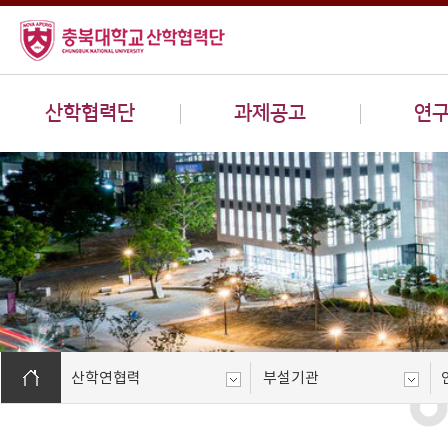
산학협력단
과제공고
연
산학연협력
부설기관