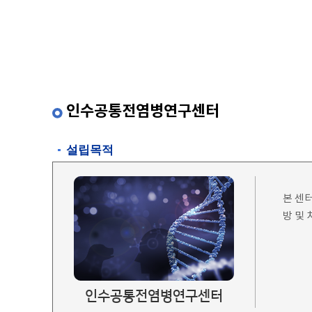
인수공통전염병연구센터
설립목적
본 센
방 및
인수공통전염병연구센터