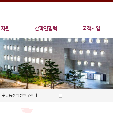
구지원
산학연협력
국책사업
인수공통전염병연구센터