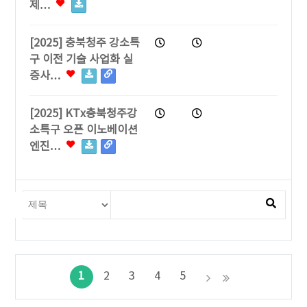
제…
[2025] 충북청주 강소특
구 이전 기술 사업화 실
증사…
[2025] KTx충북청주강
소특구 오픈 이노베이션
엔진…
1
2
3
4
5