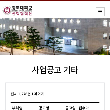
사업공고 기타
전체 1,278건
1 페이지
부처명
공고명
공고일
접수마