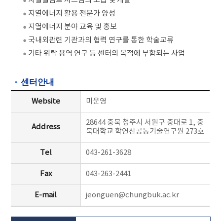
지열열펌프 시스템의 보급 및 개발
측
지열에너지 활용 전문가 양성
정
지열에너지 분야 교육 및 홍보
을
국내외관련 기관과의 협력 연구를 통한 학술교류
실
기타 위탁 용역 연구 등 센터의 목적에 부합되는 사업
시
하
센터안내
였
으
Website
미운영
며,
28644 충북 청주시 서원구 충대로 1, 충
2011
Address
북대학교 학연산공동기술연구원 273호
년 3
월
Tel
043-261-3628
31
일
Fax
043-263-2441
에
E-mail
jeonguen@chungbuk.ac.kr
너
지