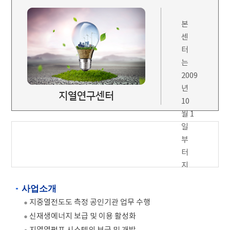
본
센
터
는
2009
년
지열연구센터
10
월 1
일
부
터
지
중
사업소개
열
지중열전도도 측정 공인기관 업무 수행
전
신재생에너지 보급 및 이용 활성화
도
도