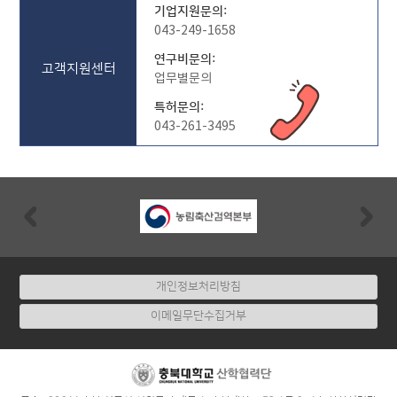
관
기업지원문의:
리
043-249-1658
공
연구비문의:
단
고객지원센터
업무별문의
지
특허문의:
중
043-261-3495
열
전
도
도
Previous
Nex
측
정
공
개인정보처리방침
인
기
이메일무단수집거부
관
으
로