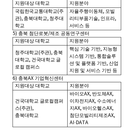
지원대상 대학교
지원분야
국립한국교통대학교
(
주
자율주행이동체
,
모빌
관
),
충북대학교
,
청주대
리티부품기술
,
인프라
,
학교
서비스 등
5)
충북 첨단로봇
/
제조 공동연구센터
지원대상 대학교
지원분야
핵심 기술 기반
,
지능형
청주대학교
(
주관
),
충북
시스템 기반
,
통합솔루
대학교
,
건국대학교 글
션 및 플랫폼 기반
,
산업
로컬 캠퍼스
지원 및 서비스 기반 등
6)
충북
AX
기업혁신센터
지원대상 대학교
지원분야
바이오
AX,
반도체
AX,
건국대학교 글로컬캠퍼
이차전지
AX,
수소에너
스
(
주관
),
지
AX,
바이오헬스
AX,
충북대학교
첨단모빌리티제조
AX,
AI·DATA