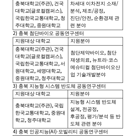
충북대학교
(
주관
),
건국
차세대 이차전지 소재
/
대학교
(
글로컬캠퍼스
),
분석
,
제조
/
공정
,
국립한국교통대학교
,
청
진단
/
안전
,
순환경제 관
주대학교
,
중원대학교
련 분야
2)
충북 첨단바이오 공동연구센터
지원대상 대학교
지원분야
충북대학교
(
주관
),
건국
첨단제약바이오
,
첨단
대학교
(
글로컬캠퍼스
),
재생의료
,
뉴트라
·
코스
국립한국교통대학교
,
서
메슈티컬 첨단바이오산
원대학교
,
세명대학교
,
업 기술개발분야
중원대학교
,
청주대학교
3)
충북 지능형 시스템 반도체 공동연구센터
지원대상 대학교
지원분야
지능형 시스템 반도체
충북대학교
(
주관
),
국립
설계
,
전공정
,
한국교통대학교
,
중원대
후공정
,
평가
/
분석 등 반
학교
,
청주대학교
도체 관련 분야
4)
충북 인공지능
(AI)·
모빌리티 공동연구센터