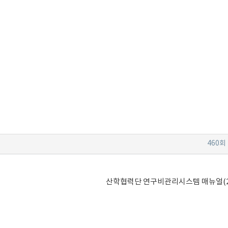
460회
산학협력단 연구비관리시스템 매뉴얼(2015