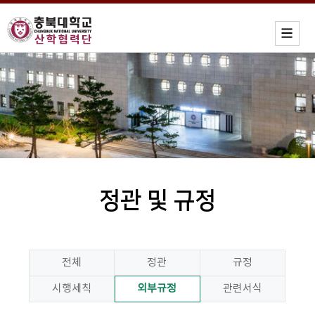
정관 및 규정
전체
정관
규정
시행세칙
외부규정
관련서식