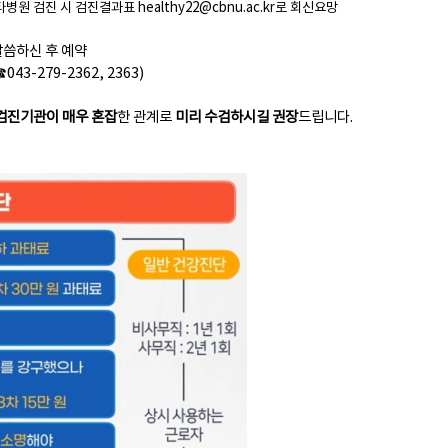
병원 검진 시 검진결과표 healthy22@cbnu.ac.kr로 회신요망
말씀하신 후 예약
43-279-2362, 2363)
검진기관이 매우 혼잡
한 관계로
미리 수검하시길 권장
드립니다.