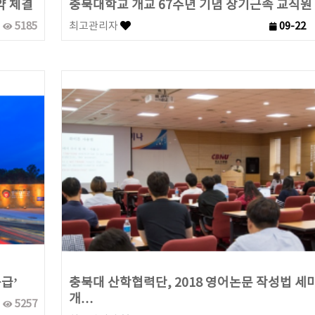
약 체결
충북대학교 개교 67주년 기념 장기근속 교직원
5185
최고관리자
09-22
급’
충북대 산학협력단, 2018 영어논문 작성법 세
개…
5257