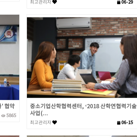
최고관리자
06-29
' 협약
중소기업산학협력센터, ‘2018 산학연협력기
사업(…
5865
최고관리자
06-15