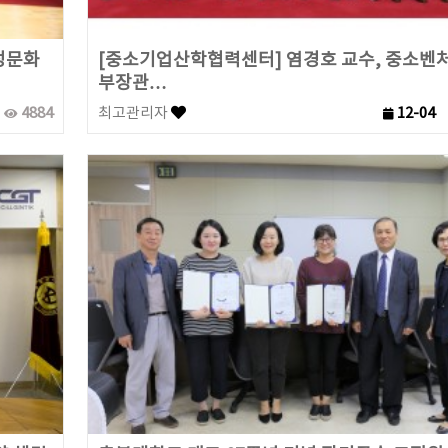
성문화
[중소기업산학협력센터] 염경호 교수, 중소벤
부장관…
4884
최고관리자
12-04