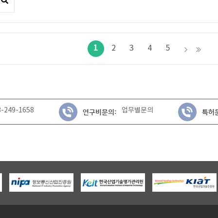
1
2
3
4
5
3-249-1658
업무별문의
연구비문의:
특허