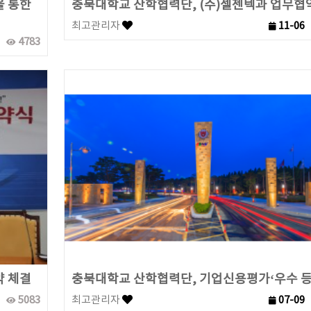
을 통한
충북대학교 산학협력단, (주)셀젠텍과 업무협
최고관리자
11-06
4783
약 체결
충북대학교 산학협력단, 기업신용평가‘우수 등
5083
최고관리자
07-09